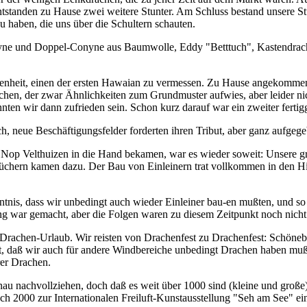
ntstanden zu Hause zwei weitere Stunter. Am Schluss bestand unsere 
zu haben, die uns über die Schultern schauten.
yne und Doppel-Conyne aus Baumwolle, Eddy "Betttuch", Kastendrachen
nheit, einen der ersten Hawaian zu vermessen. Zu Hause angekommen, w
chen, der zwar Ähnlichkeiten zum Grundmuster aufwies, aber leider ni
en wir dann zufrieden sein. Schon kurz darauf war ein zweiter fertigge
h, neue Beschäftigungsfelder forderten ihren Tribut, aber ganz aufgegebe
d Nop Velthuizen in die Hand bekamen, war es wieder soweit: Unsere 
chern kamen dazu. Der Bau von Einleinern trat vollkommen in den Hint
nntnis, dass wir unbedingt auch wieder Einleiner bau-en mußten, und 
g war gemacht, aber die Folgen waren zu diesem Zeitpunkt noch nicht
n Drachen-Urlaub. Wir reisten von Drachenfest zu Drachenfest: Sch
ellt, daß wir auch für andere Windbereiche unbedingt Drachen haben m
er Drachen.
nau nachvollziehen, doch daß es weit über 1000 sind (kleine und große)
h 2000 zur Internationalen Freiluft-Kunstausstellung "Seh am See" ei