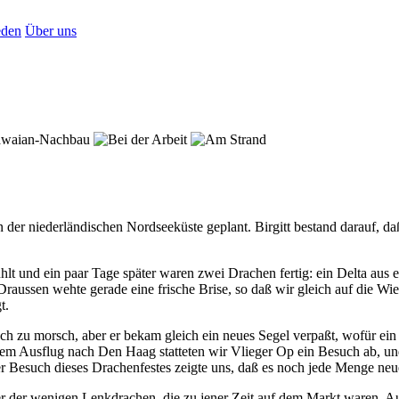
den
Über uns
an der niederländischen Nordseeküste geplant. Birgitt bestand darauf, d
hlt und ein paar Tage später waren zwei Drachen fertig: ein Delta aus
Draussen wehte gerade eine frische Brise, so daß wir gleich auf die W
t.
fach zu morsch, aber er bekam gleich ein neues Segel verpaßt, wofür e
m Ausflug nach Den Haag statteten wir Vlieger Op ein Besuch ab, und 
Besuch dieses Drachenfestes zeigte uns, daß es noch jede Menge neu
r der wenigen Lenkdrachen, die zu jener Zeit auf dem Markt waren. A