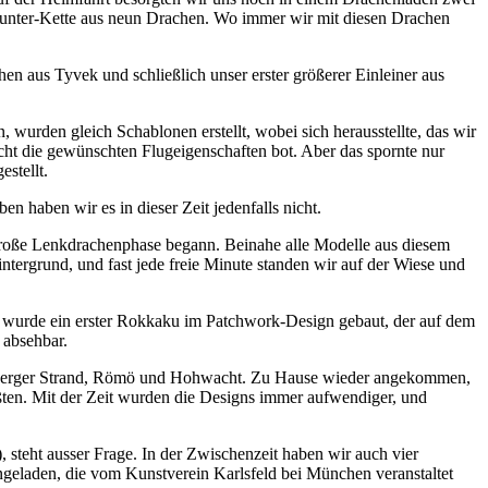
Stunter-Kette aus neun Drachen. Wo immer wir mit diesen Drachen
 aus Tyvek und schließlich unser erster größerer Einleiner aus
urden gleich Schablonen erstellt, wobei sich herausstellte, das wir
cht die gewünschten Flugeigenschaften bot. Aber das spornte nur
stellt.
n haben wir es in dieser Zeit jedenfalls nicht.
große Lenkdrachenphase begann. Beinahe alle Modelle aus diesem
ergrund, und fast jede freie Minute standen wir auf der Wiese und
so wurde ein erster Rokkaku im Patchwork-Design gebaut, der auf dem
 absehbar.
öneberger Strand, Römö und Hohwacht. Zu Hause wieder angekommen,
ußten. Mit der Zeit wurden die Designs immer aufwendiger, und
, steht ausser Frage. In der Zwischenzeit haben wir auch vier
ngeladen, die vom Kunstverein Karlsfeld bei München veranstaltet