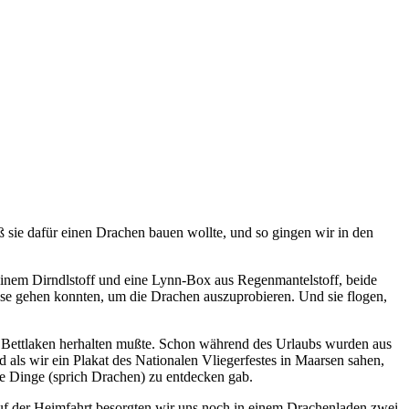
aß sie dafür einen Drachen bauen wollte, und so gingen wir in den
 einem Dirndlstoff und eine Lynn-Box aus Regenmantelstoff, beide
iese gehen konnten, um die Drachen auszuprobieren. Und sie flogen,
in Bettlaken herhalten mußte. Schon während des Urlaubs wurden aus
als wir ein Plakat des Nationalen Vliegerfestes in Maarsen sahen,
e Dinge (sprich Drachen) zu entdecken gab.
uf der Heimfahrt besorgten wir uns noch in einem Drachenladen zwei