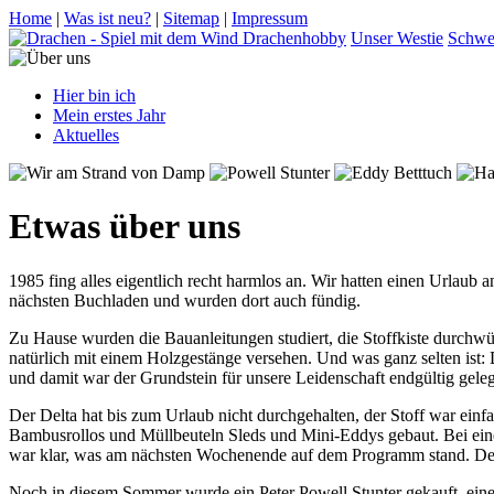
Home
|
Was ist neu?
|
Sitemap
|
Impressum
Drachenhobby
Unser Westie
Schwe
Hier bin ich
Mein erstes Jahr
Aktuelles
Etwas über uns
1985 fing alles eigentlich recht harmlos an. Wir hatten einen Urlaub 
nächsten Buchladen und wurden dort auch fündig.
Zu Hause wurden die Bauanleitungen studiert, die Stoffkiste durchwü
natürlich mit einem Holzgestänge versehen. Und was ganz selten ist: 
und damit war der Grundstein für unsere Leidenschaft endgültig geleg
Der Delta hat bis zum Urlaub nicht durchgehalten, der Stoff war ein
Bambusrollos und Müllbeuteln Sleds und Mini-Eddys gebaut. Bei eine
war klar, was am nächsten Wochenende auf dem Programm stand. Der 
Noch in diesem Sommer wurde ein Peter Powell Stunter gekauft, eine