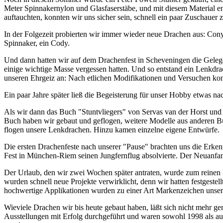
Meter Spinnakernylon und Glasfaserstäbe, und mit diesem Material e
auftauchten, konnten wir uns sicher sein, schnell ein paar Zuschauer 
In der Folgezeit probierten wir immer wieder neue Drachen aus: Con
Spinnaker, ein Cody.
Und dann hatten wir auf dem Drachenfest in Scheveningen die Gelege
einige wichtige Masse vergessen hatten. Und so entstand ein Lenkdra
unseren Ehrgeiz an: Nach etlichen Modifikationen und Versuchen konnt
Ein paar Jahre später ließ die Begeisterung für unser Hobby etwas nac
Als wir dann das Buch "Stuntvliegers" von Servas van der Horst un
Buch haben wir gebaut und geflogen, weitere Modelle aus anderen Bü
flogen unsere Lenkdrachen. Hinzu kamen einzelne eigene Entwürfe.
Die ersten Drachenfeste nach unserer "Pause" brachten uns die Erke
Fest in München-Riem seinen Jungfernflug absolvierte. Der Neuanfan
Der Urlaub, den wir zwei Wochen später antraten, wurde zum reine
wurden schnell neue Projekte verwirklicht, denn wir hatten festgest
hochwertige Applikationen wurden zu einer Art Markenzeichen unser
Wieviele Drachen wir bis heute gebaut haben, läßt sich nicht mehr ge
Ausstellungen mit Erfolg durchgeführt und waren sowohl 1998 als auc